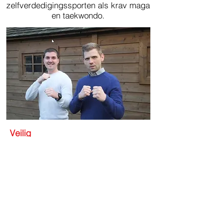
zelfverdedigingssporten als krav maga
en taekwondo.
Veilig
Veiligheid staat centraal in al onze
lessen, we zorgen er voor dat elk lid
zich op zijn gemak voelt. We bieden
ook kruisbescherming aan tegen een
voordelige prijs, die kan gebruikt
worden tijdens en na onze lessen.
Bekwaam