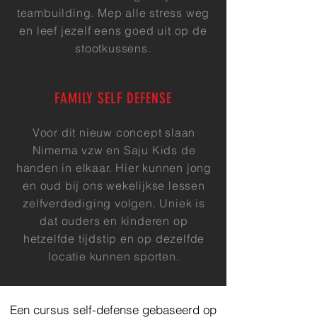
teambuilding. Mep alle stress weg
en leef jezelf eens goed uit op de
stootkussens.
FAMILY SELF DEFENSE
Voor dit nieuw concept slaan
Nimema vzw en Saju Kids de
handen in elkaar. Hier kunnen jong
en oud bij ons wekelijkse lessen
zelfverdediging volgen. Uniek is
dat ouders en kinderen op
hetzelfde tijdstip en op dezelfde
locatie kunnen sporten.
Een cursus self-defense gebaseerd op