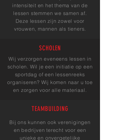
intensiteit en het thema van de
lessen stemmen we samen af.
Deze lessen zijn zowel voor
vrouwen, mannen als tieners.
SCHOLEN
Wij verzorgen eveneens lessen in
scholen. Wil je een initiatie op een
sportdag of een lessenreeks
organiseren? Wij komen naar u toe
en zorgen voor alle materiaal.
TEAMBUILDING
Bij ons kunnen ook verenigingen
en bedrijven terecht voor een
unieke en onvergetelijke