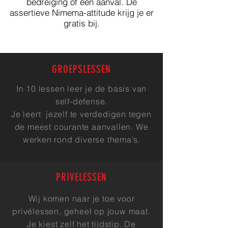
bedreiging of een aanval. De
assertieve Nimema-attitude krijg je er
gratis bij.
GROEPSLESSEN
In 10 lessen leer je de basis van
self-defense.
Je leert jezelf te verdedigen tegen
de meest courante aanvallen. We
werken rond diverse thema’s.
PRIVELESSEN
Wij komen naar je toe voor
privélessen, geheel op jouw maat.
Je kiest zelf het tijdstip. De